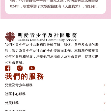
樂章
《修好的，不只是電腦》 司徒婆婆年逾七旬，需要長期照
從
有不
顧丈夫與兒子，作為他們的唯一照顧者，多年來承受著沉重
信
照顧 […]
經陌
我們的青少年及社區服務以推動了解、關懷、參與及承擔的歷
程，致力為青少年及社區的全面發展而工作。本服務亦鼓勵青
少年的參與和發展，培養他們承擔個人及社會責任，促進互助
和社會共融。
我們的服務
兒童及青少年服務
社區中心服務
外展服務