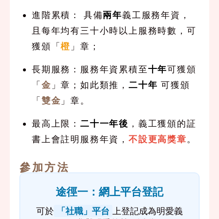
進階累積： 具備
兩年
義工服務年資，
且每年均有三十小時以上服務時數，可
獲頒「
橙
」章；
長期服務：服務年資累積至
十年
可獲頒
「
金
」章；如此類推，
二十年
可獲頒
「
雙金
」章。
最高上限：
二十一年後
，義工獲頒的証
書上會註明服務年資，
不設更高獎章
。
參加方法
途徑一：網上平台登記
可於
「社職」平台
上登記成為明愛義