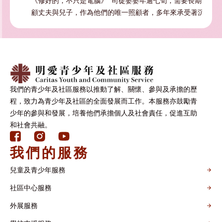
樂章
《修好的，不只是電腦》 司徒婆婆年逾七旬，需要長期照
從
有不
顧丈夫與兒子，作為他們的唯一照顧者，多年來承受著沉重
信
照顧 […]
經陌
我們的青少年及社區服務以推動了解、關懷、參與及承擔的歷
程，致力為青少年及社區的全面發展而工作。本服務亦鼓勵青
少年的參與和發展，培養他們承擔個人及社會責任，促進互助
和社會共融。
我們的服務
兒童及青少年服務
社區中心服務
外展服務