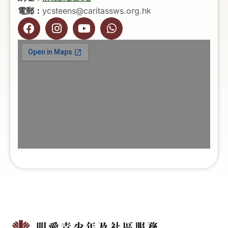
電郵：
ycsteens@caritassws.org.hk