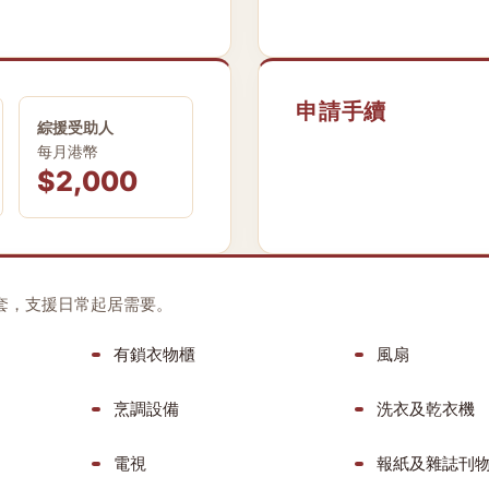
申請手續
綜援受助人
每月港幣
$2,000
套，支援日常起居需要。
有鎖衣物櫃
風扇
烹調設備
洗衣及乾衣機
電視
報紙及雜誌刊