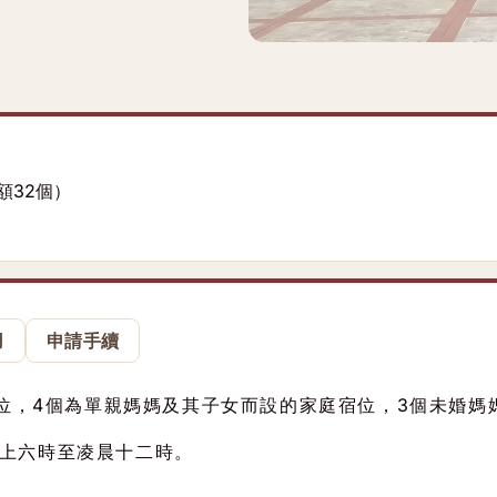
額3
2
個）
用
申請手續
宿位，4個為單親媽媽及其子女而設的家庭宿位，3個未婚
早上六時至凌晨十二時。