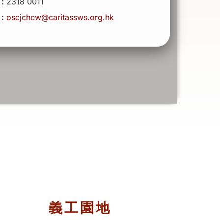
：
2318 0011
：
oscjchcw@caritassws.org.hk
義工園地