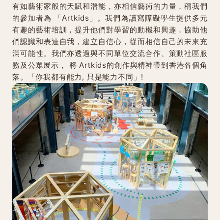
有如藝術家般的天賦和潛能，亦相信藝術的力量，稱我們
的參加者為 「Artkids」。我們為讀寫障礙學生提供多元
有趣的藝術培訓，提升他們對學習的動機和興趣，協助他
們認識和表達自我，建立自信心，從而相信自己的未來充
滿可能性。我們亦透過與不同單位交流合作、策動社區服
務及公眾展示， 將 Artkids的創作與精神帶到香港各個角
落。「你我都有能力, 只是能力不同」!