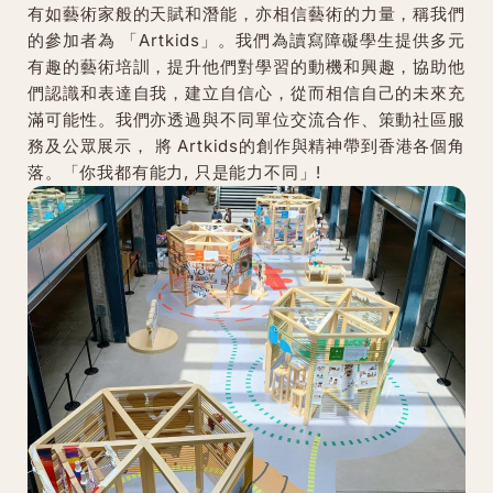
有如藝術家般的天賦和潛能，亦相信藝術的力量，稱我們
的參加者為 「Artkids」。我們為讀寫障礙學生提供多元
有趣的藝術培訓，提升他們對學習的動機和興趣，協助他
們認識和表達自我，建立自信心，從而相信自己的未來充
滿可能性。我們亦透過與不同單位交流合作、策動社區服
務及公眾展示， 將 Artkids的創作與精神帶到香港各個角
落。「你我都有能力, 只是能力不同」!