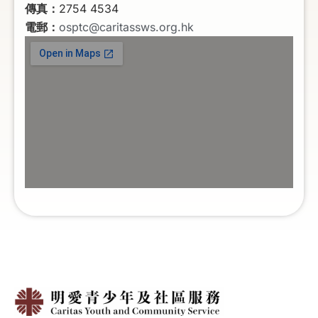
傳真：
2754 4534
電郵：
osptc@caritassws.org.hk