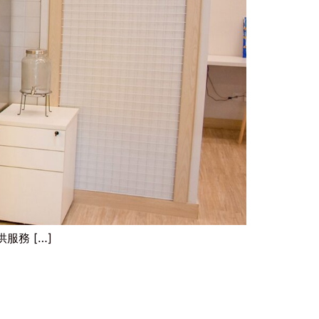
務 […]