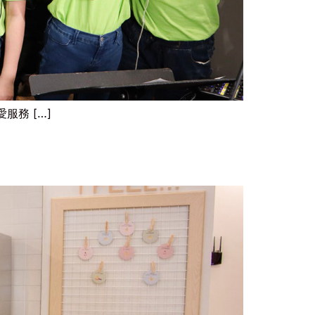
務 […]