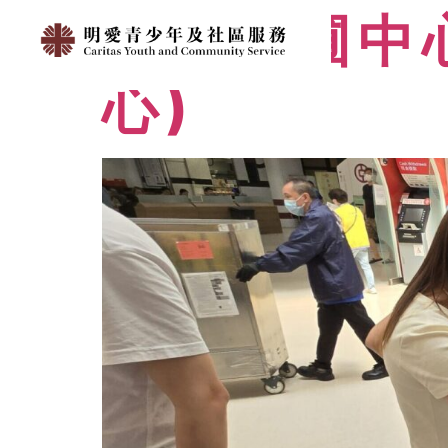
明愛容圃中
心)