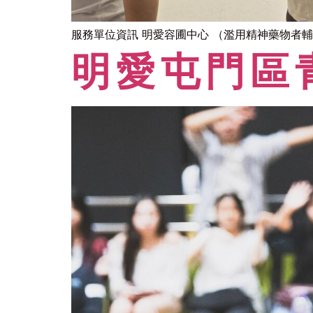
服務單位資訊 明愛容圃中心 （濫用精神藥物者輔
明愛屯門區