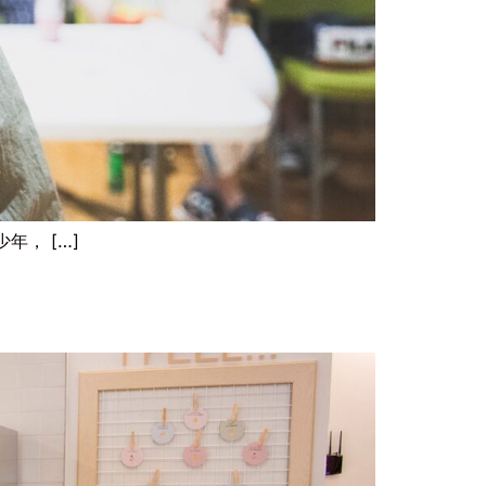
， […]