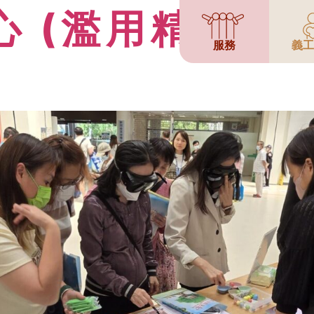
心 (濫用精神藥
服務
義工