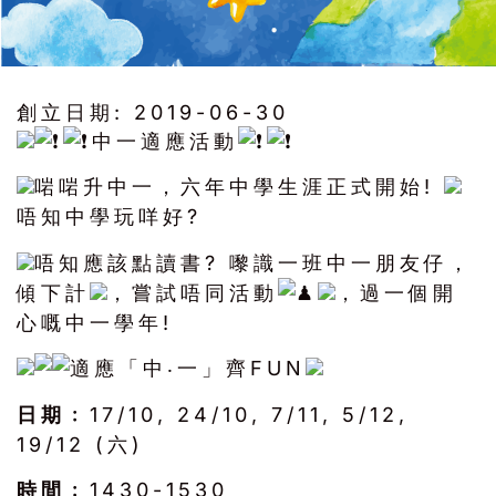
創立日期:
2019-06-30
中一適應活動
啱啱升中一，六年中學生涯正式開始!
唔知中學玩咩好?
唔知應該點讀書? 嚟識一班中一朋友仔，
傾下計
，嘗試唔同活動
，過一個開
心嘅中一學年!
適應「中‧一」齊FUN
日期﹕
17/10, 24/10, 7/11, 5/12,
19/12 (六)
時間﹕
1430-1530