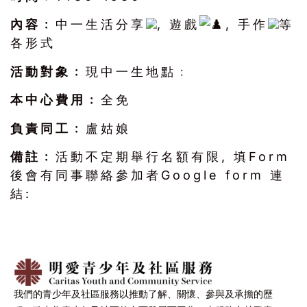
內容﹕
中一生活分享
, 遊戲
, 手作
等
各形式
活動對象﹕
現中一生地點﹕
本中心費用﹕
全免
負責同工﹕
盧姑娘
備註﹕
活動不定期舉行名額有限, 填Form
後會有同事聯絡參加者Google form 連
結:
我們的青少年及社區服務以推動了解、關懷、參與及承擔的歷