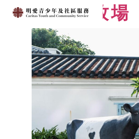
薄鳧林牧場