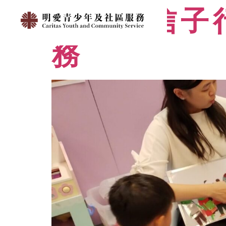
明愛風信子
務