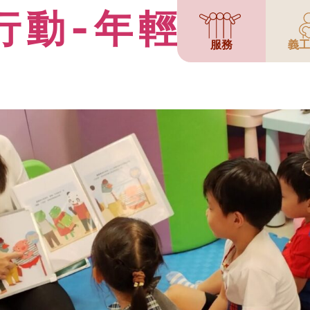
行動-年輕媽媽
服務
義工