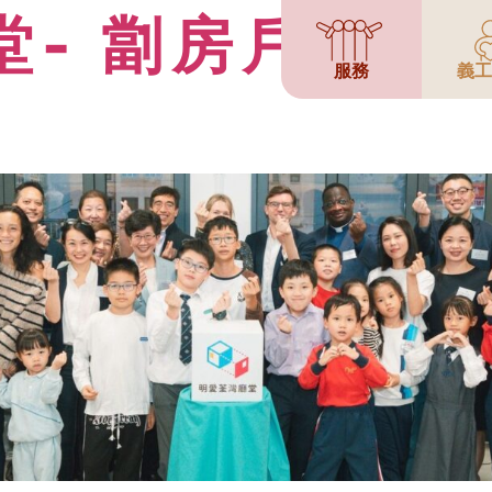
堂- 劏房戶延展
服務
義工