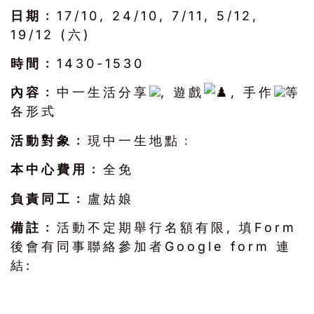
日期﹕
17/10, 24/10, 7/11, 5/12,
19/12 (六)
時間﹕
1430-1530
內容﹕
中一生活分享
, 遊戲
, 手作
等
各形式
活動對象﹕
現中一生地點﹕
本中心費用﹕
全免
負責同工﹕
盧姑娘
備註﹕
活動不定期舉行名額有限, 填Form
後會有同事聯絡參加者Google form 連
結: