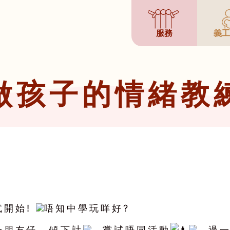
服務
義工
做孩子的情緒教
式開始!
唔知中學玩咩好?
一朋友仔，傾下計
，嘗試唔同活動
，過一