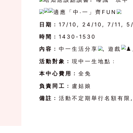
適應「中‧一」齊FUN
日期﹕
17/10, 24/10, 7/11, 5
時間﹕
1430-1530
內容﹕
中一生活分享
, 遊戲
活動對象﹕
現中一生地點﹕
本中心費用﹕
全免
負責同工﹕
盧姑娘
備註﹕
活動不定期舉行名額有限, 填