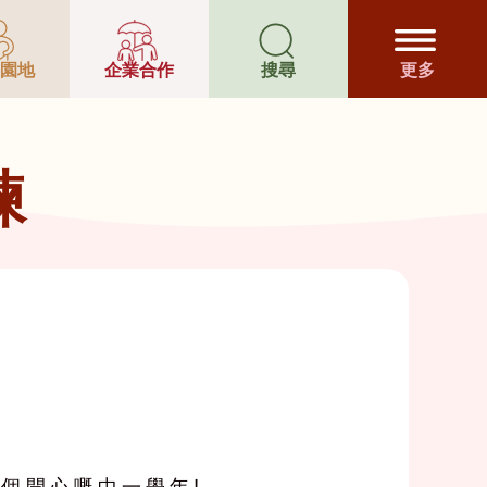
園地
企業合作
搜尋
更多
練
個開心嘅中一學年!