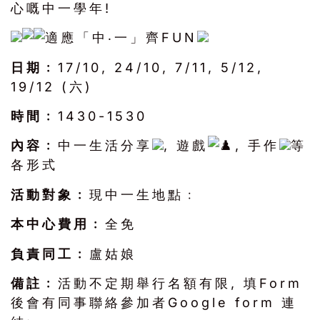
心嘅中一學年!
適應「中‧一」齊FUN
日期﹕
17/10, 24/10, 7/11, 5/12,
19/12 (六)
時間﹕
1430-1530
內容﹕
中一生活分享
, 遊戲
, 手作
等
各形式
活動對象﹕
現中一生地點﹕
本中心費用﹕
全免
負責同工﹕
盧姑娘
備註﹕
活動不定期舉行名額有限, 填Form
後會有同事聯絡參加者Google form 連