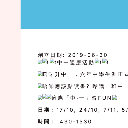
創立日期:
2019-06-30
中一適應活動
啱啱升中一，六年中學生涯正
唔知應該點讀書? 嚟識一班中
適應「中‧一」齊FUN
日期﹕
17/10, 24/10, 7/11, 5
時間﹕
1430-1530