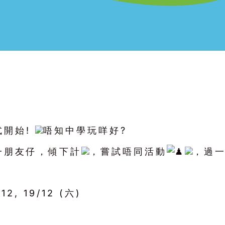
式開始!
唔知中學玩咩好?
一朋友仔，傾下計
，嘗試唔同活動
，過一
/12, 19/12 (六)