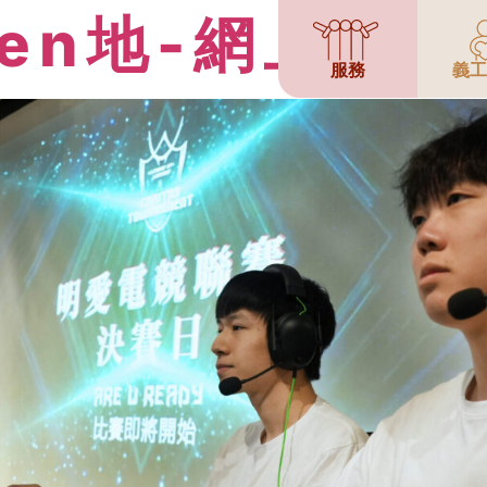
en地-網上青
服務
義工