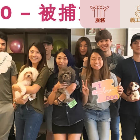
.0 – 被捕支援
服務
義工