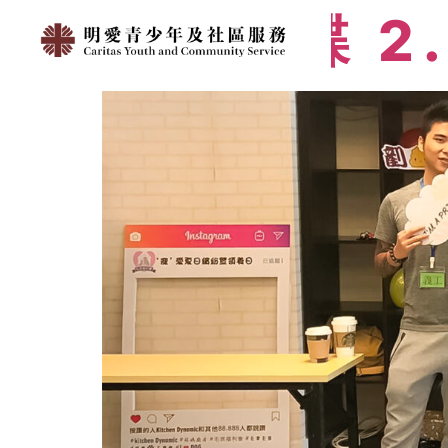
破繭化蝶 2